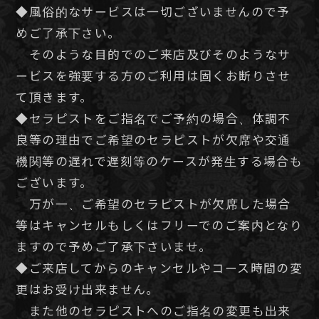
責任などは当店では負いかねますので予めご了
承下さい。
皆様に安心且つ安全に癒しの場を提供出来ます
ようご理解とご協力を心よりお願い申し上げま
す。
予約電話はこちらから
080-7666-2776
＜非通知・公衆電話・IP電話対応不可＞
営業時間：12:00〜LAST
受付時間：12:00〜LAST
WEB予約
出勤表
セラピスト
料金システム
アクセス