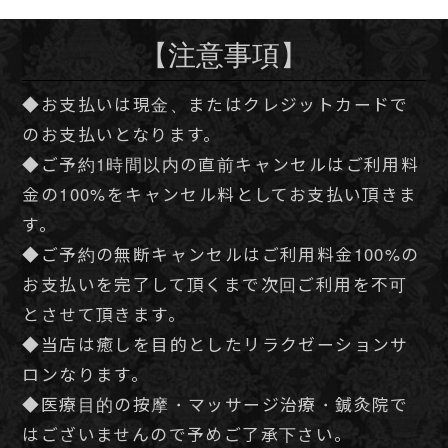
に思う全ての行動、自慰行為、盗撮・盗聴行為
【下記事項に該当される方への施術をお断りし
ております】
◆風俗的行為をお求めの方
◆暴力団及び反社会的勢力の関係者の方、全身
に刺青をされている方
◆同業者の方
◆皮膚疾患及びウィルス性の感染症・病気をお
持ちの方
◆泥酔されている方
◆薬物使用をされている方
セラピストが不快な思いをし施術の続行が不可
能と判断した場合や違反行為が発覚した場合
は、即刻退店して頂きます。
その際の料金の返金には応じかねますので予め
ご了承下さい。
また、悪質な場合は警察署に通報させて頂きそ
の後の当店のご利用を一切ご遠慮頂く事もござ
いますので予めご了承下さい。
トリートメント後体調を崩された場合の返金や