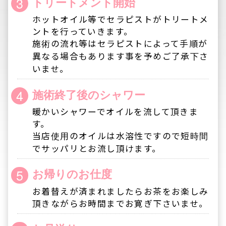
金の100%をキャンセル料としてお支払い頂きま
す。
◆ご予約の無断キャンセルはご利用料金100%の
お支払いを完了して頂くまで次回ご利用を不可
とさせて頂きます。
◆当店は癒しを目的としたリラクゼーションサ
ロンなります。
◆医療目的の按摩・マッサージ治療・鍼灸院で
はございませんので予めご了承下さい。
◆風俗的なサービスは一切ございませんので予
めご了承下さい。
そのような目的でのご来店及びそのようなサ
ービスを強要する方のご利用は固くお断りさせ
て頂きます。
◆セラピストをご指名でご予約の場合、体調不
良等の理由でご希望のセラピストが欠席や交通
機関等の遅れで遅刻等のケースが発生する場合も
ございます。
万が一、ご希望のセラピストが欠席した場合
等はキャンセルもしくはフリーでのご案内となり
ますので予めご了承下さいませ。