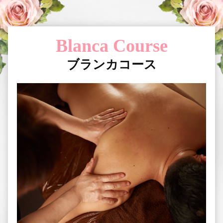
70
min
¥18,000
100
min
¥22,000
120
min
¥26,000
◆150min以上のコースをご希望のお客様
はお電話ご予約時にスタッフへお申し付け
下さいませ。
延長30
min
¥6,000