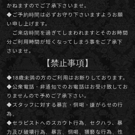
ご予約
採用情報
イベント
「AromaBlanca-アロマブランカ-」
恵比寿・中目黒
©
メンズエステ「AromaBlanca-アロマブランカ-」