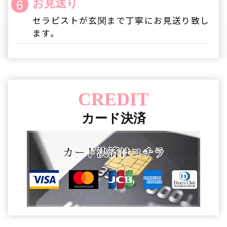
◆ご来店してからのキャンセルやコース時間の変
更はお受け出来ません。
また他のセラピストへのご指名の変更も出来
かねますのでご了承下さいませ。
◆ご予約時間は必ずお守り下さいますようお願
い申し上げます。
ご来店時間を過ぎてしまわれますとそのお時間
分ご利用時間が短くなってしまう事をご了承下
さいませ。
【禁止事項】
◆18歳未満の方のご利用はお断りしております。
◆公衆電話・非通知でのお電話はお受け致してお
りませんので予めご了承下さい。
◆スタッフに対する暴言・恫喝・嫌がらせの行
為。
◆セラピストへのスカウト行為、セクハラ、暴
力及び破壊行為、暴言、恫喝、猥褻な行為、性
的なサービスの交渉や強要、セラピストへのス
トーカー行為、店外デートへのお誘い、セラピ
ストへの連絡先交換の強要、セラピストが不快