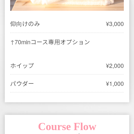
ずシャワーをご利用頂きます。
ボディーソープは無添加・無香料の物をご
用意させて頂いておりますので、 どなた
様も安心してご使用頂けます。
◆シャワーのお時間もコース時間に含まれ
ております事を予めご了承下さいませ。
3
トリートメント開始
ホットオイル等でセラピストがトリートメ
ントを行っていきます。
施術の流れ等はセラピストによって手順が
異なる場合もあります事を予めご了承下さ
いませ。
4
施術終了後のシャワー
暖かいシャワーでオイルを流して頂きま
す。
当店使用のオイルは水溶性ですので短時間
でサッパリとお流し頂けます。
5
お帰りのお仕度
お着替えが済まれましたらお茶をお楽しみ
頂きながらお時間までお寛ぎ下さいませ。