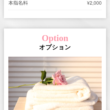
↑70minコース専用オプション
ホイップ
¥2,000
パウダー
¥1,000
Course Flow
コースの流れ
1
ウェルカムドリンクとカウンセリ
ング
お茶をお楽しみ頂きながらセラピストがお
疲れの箇所やご希望などをお伺い致しま
す。
2
シャワー
オイルのなじみを高める為に施術前には必