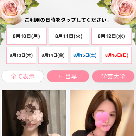
8月13日(木)
8月14日(金)
8月15日(土)
8月16日(日)
全て表示
中目黒
学芸大学
るん(27)
いおり(23)
T165 B92(G) W58 H89
T152 B91(F) W62 H90
21:00 - 4:00
21:00 - 4:00
学芸大学ルーム
中目黒ルーム