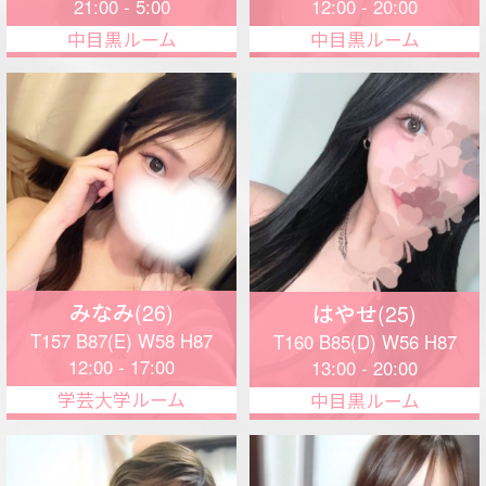
New
はるな(27)
めい(25)
T158 B84(C) W55 H86
T155 B86(E) W58 H86
13:30 - 20:00
13:30 - 20:00
学芸大学ルーム
中目黒ルーム
さとこ(22)
なみき(26)
T159 B89(F) W58 H87
T163 B87(E) W57 H86
18:00 - 23:00
14:00 - 20:00
学芸大学ルーム
中目黒ルーム