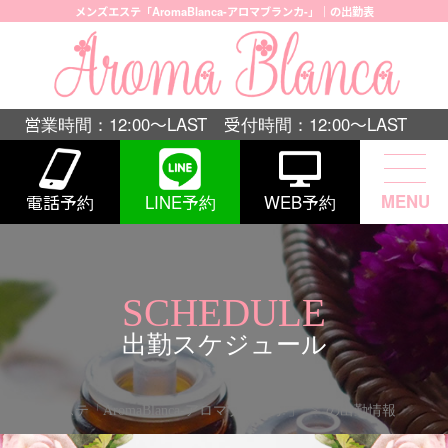
メンズエステ「AromaBlanca-アロマブランカ-」｜の出勤表
営業時間：12:00〜LAST 受付時間：12:00〜LAST
MENU
電話予約
LINE予約
WEB予約
SCHEDULE
出勤スケジュール
メンズエステ「AromaBlanca-アロマブランカ-」
>
の出勤情報
ご利用の日時をタップしてください。
8月10日(月)
8月11日(火)
8月12日(水)