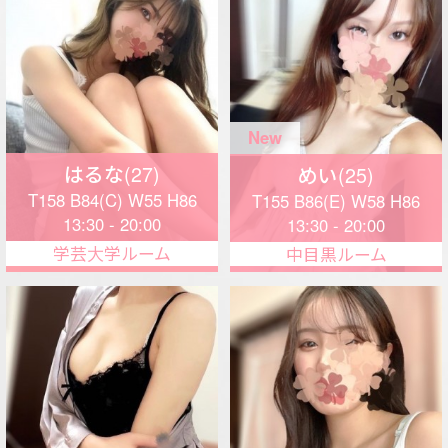
みつは(26)
すずか(28)
T155 B86(E) W58 H88
T155 B85(D) W56 H88
19:00 - 2:00
21:00 - 3:00
中目黒ルーム
中目黒ルーム
New
ゆめ(24)
T163 B86(E) W57 H88
21:00 - 2:00
中目黒ルーム