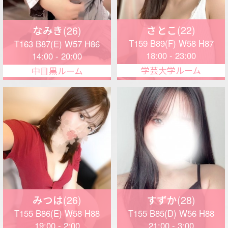
予約電話はこちらから
080-7666-2776
＜非通知・公衆電話・IP電話対応不可＞
営業時間：12:00〜LAST
受付時間：12:00〜LAST
WEB予約
出勤表
セラピスト
料金システム
アクセス
ご予約
採用情報
イベント